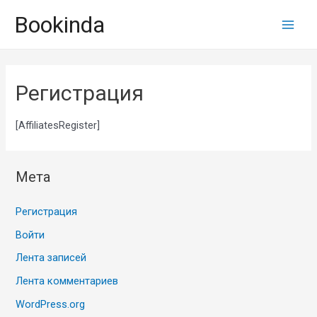
Перейти
Bookinda
к
Main
содержимому
Men
Регистрация
[AffiliatesRegister]
Мета
Регистрация
Войти
Лента записей
Лента комментариев
WordPress.org