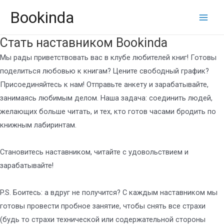
Перейти
Bookinda
к
Main
содержимому
Стать наставником Bookinda
Men
Мы рады приветствовать вас в клубе любителей книг! Готовы
поделиться любовью к книгам? Цените свободный график?
Присоединяйтесь к нам! Отправьте анкету и зарабатывайте,
занимаясь любимым делом. Наша задача: соединить людей,
желающих больше читать, и тех, кто готов часами бродить по
книжным лабиринтам.
Становитесь наставником, читайте с удовольствием и
зарабатывайте!
P.S. Боитесь: а вдруг не получится? С каждым наставником мы
готовы провести пробное занятие, чтобы снять все страхи
(будь то страхи технической или содержательной стороны